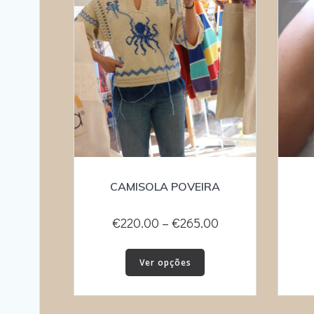
CAMISOLA POVEIRA
Price
€
220.00
–
€
265.00
range:
This
€220.00
Ver opções
product
through
has
€265.00
multiple