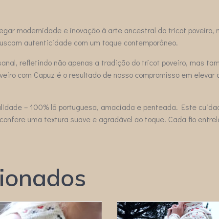
egar modernidade e inovação à arte ancestral do tricot poveiro
 buscam autenticidade com um toque contemporâneo.
nal, refletindo não apenas a tradição do tricot poveiro, mas t
eiro com Capuz é o resultado de nosso compromisso em elevar a
alidade – 100% lã portuguesa, amaciada e penteada. Este cuida
confere uma textura suave e agradável ao toque. Cada fio ent
cionados