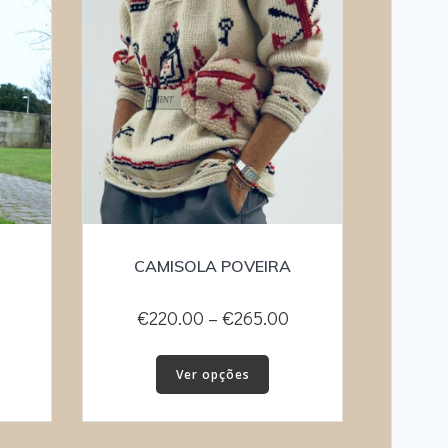
CAMISOLA POVEIRA
Price
€
220.00
–
€
265.00
range:
This
€220.00
Ver opções
product
through
has
€265.00
multiple