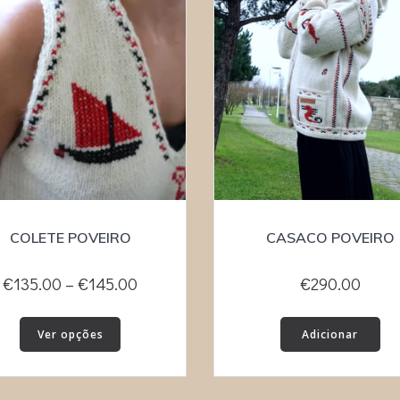
COLETE POVEIRO
CASACO POVEIRO
Price
€
135.00
–
€
145.00
€
290.00
range:
This
€135.00
Ver opções
Adicionar
product
through
has
€145.00
multiple