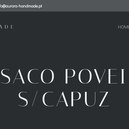
nfo@aurora-handmade.pt
ADE
HOM
SACO POVE
S/CAPUZ