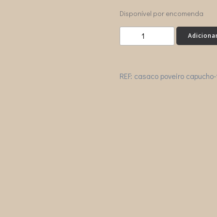
Disponível por encomenda
Quantidade
Adiciona
de
CASACO
POVEIRO
REF:
casaco poveiro capucho-
s/capuz