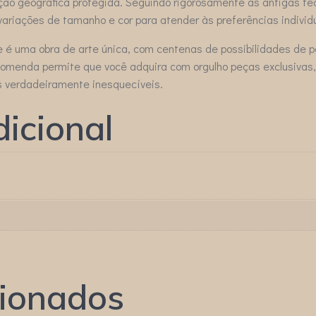
cação geográfica protegida. Seguindo rigorosamente as antigas té
riações de tamanho e cor para atender às preferências individu
 uma obra de arte única, com centenas de possibilidades de per
omenda permite que você adquira com orgulho peças exclusivas,
s verdadeiramente inesquecíveis.
icional
cionados