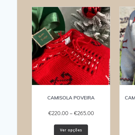
CAMISOLA POVEIRA
CAM
Price
€
220.00
–
€
265.00
range:
This
€220.00
Ver opções
product