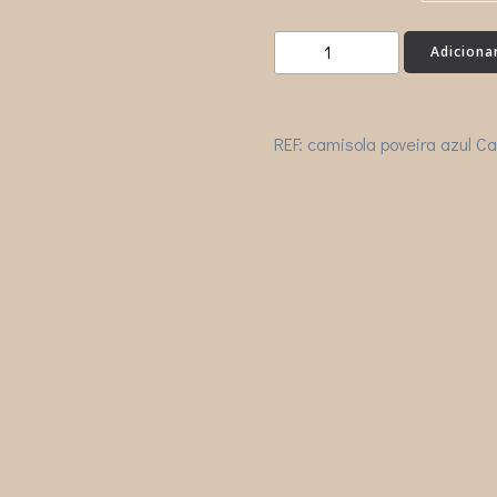
Quantidade
Adiciona
de
CAMISOLA
POVEIRA
REF:
camisola poveira azul
Ca