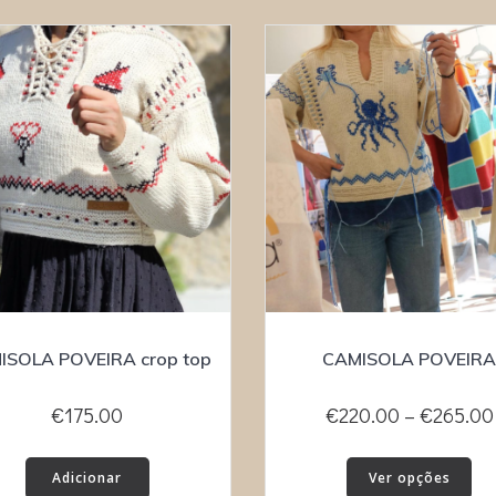
ISOLA POVEIRA crop top
CAMISOLA POVEIRA
€
175.00
€
220.00
–
€
265.00
Thi
Adicionar
Ver opções
pro