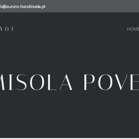
nfo@aurora-handmade.pt
ADE
HOM
ISOLA POV