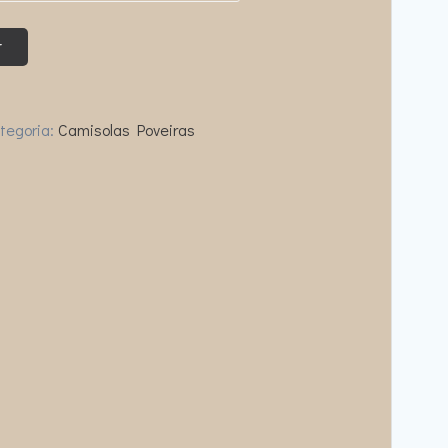
r
tegoria:
Camisolas Poveiras