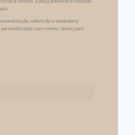
cnicas e normas, a peça preserva a tradição
ais.
sonalização, refletindo a verdadeira
 personalizadas com nomes, ideais para