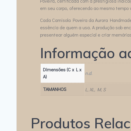
Poveira, certificada com a prestigiosa indi
em seu corpo, oferecendo ao mesmo tempo va
Cada Camisola Poveira da Aurora Handmade é
essência de quem a usa. A produção sob enc
presentear alguém especial e criar memória
Informação ad
Dimensões (C x L x
n.d.
A)
TAMANHOS
L, XL, M, S
Produtos Rela