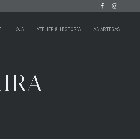
E
LOJA
ATELIER & HISTÓRIA
AS ARTESÃS
EIRA