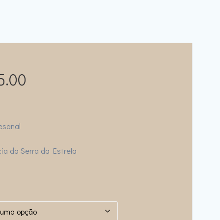
Price
5.00
range:
€240.00
esanal
through
ia da Serra da Estrela
€275.00