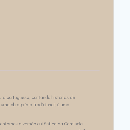
ura portuguesa, contando histórias de
uma obra-prima tradicional; é uma
esentamos a versão autêntica da Camisola