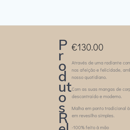
P
€
130.00
r
o
Através de uma radiante comb
nos afeição e felicidade, a
d
nosso quotidiano.
ut
Com as suas mangas de corpo
o
descontraído e moderno.
s
Malha em ponto tradicional à
R
em revesilho simples.
el
-100% feito à mão