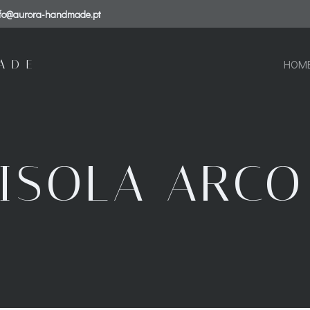
nfo@aurora-handmade.pt
ADE
HOM
ISOLA ARCO 