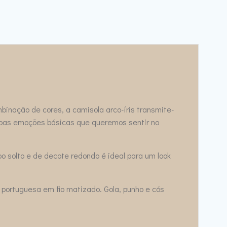
inação de cores, a camisola arco-íris transmite-
mbas emoções básicas que queremos sentir no
 solto e de decote redondo é ideal para um look
 portuguesa em fio matizado. Gola, punho e cós