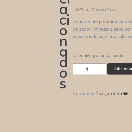
a
-50% lã, 70% acrilico
ci
lavagem em programa para lã
o
de secar, limpeza a seco com
n
vaporizando para não colar as
a
Disponível por encomenda
d
o
Quantidade
Adiciona
de
s
CAMISOLA
ARCO
Categoria:
Coleção Vida ❤️
ÍRIS