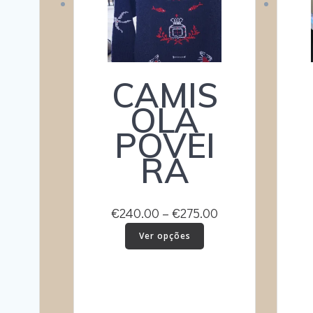
CAMIS
OLA
POVEI
RA
Price
€
240.00
–
€
275.00
range:
This
Ver opções
product
€240.00
has
through
multiple
€275.00
variants.