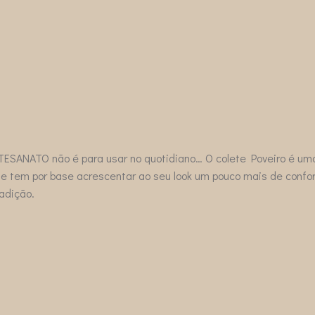
TESANATO não é para usar no quotidiano… O colete Poveiro é uma 
 e tem por base acrescentar ao seu look um pouco mais de confo
00
adição.
h
0