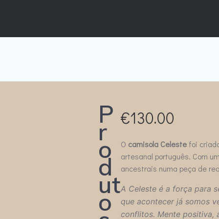
P
€
130.00
r
o
O
camisola Celeste
foi criad
artesanal português. Com um
d
ancestrais numa peça de requ
ut
A Celeste é a força para 
o
que acontecer já somos ve
conflitos. Mente positiva, 