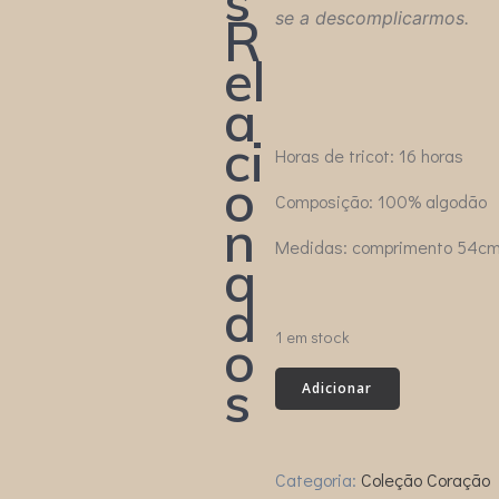
s
se a descomplicarmos.
R
el
a
ci
Horas de tricot: 16 horas
o
Composição: 100% algodão
n
Medidas: comprimento 54cm,
a
d
1 em stock
o
s
Quantidade
Adicionar
de
CAMISOLA
CELESTE
Categoria:
Coleção Coração
verde