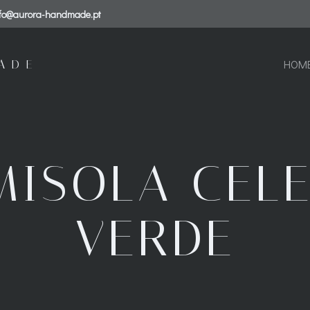
nfo@aurora-handmade.pt
ADE
HOM
MISOLA CELE
VERDE