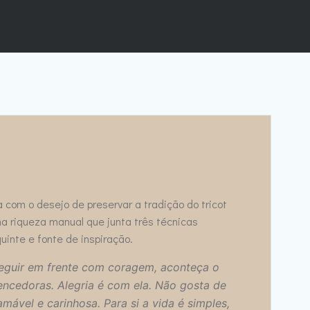
a com o desejo de preservar a tradição do tricot
a riqueza manual que junta três técnicas
inte e fonte de inspiração.
seguir em frente com coragem, aconteça o
ncedoras. Alegria é com ela. Não gosta de
amável e carinhosa. Para si a vida é simples,