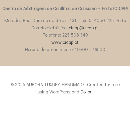
Centro de Arbitragem de Conflitos de Consumo – Porto (CICAP)
Morada: Rua Damião de Góis n.º 31, Loja 6, 4050-225 Porto
Correio eletrónico:
cicap@cicap.pt
Telefone: 225 508 349
www.cicap.pt
Horário de atendimento: 10h00 – 18h00
© 2026 AURORA LUXURY HANDMADE. Created for free
using WordPress and
Colibri