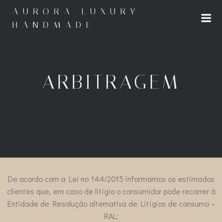
Saltar
AURORA LUXURY
para
HANDMADE
o
conteúdo
ARBITRAGEM
De acordo com a Lei no 144/2015 informamos os estimados
clientes que, em caso de litígio o consumidor pode recorrer à
Entidade de Resolução alternativa de Litígios de consumo –
RAL: